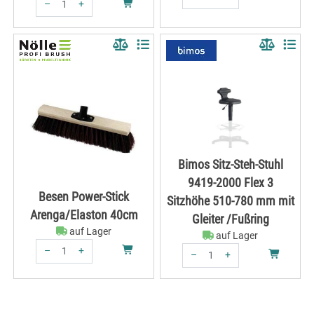
–
+
Menge: 1
Menge: 1
Bimos Sitz-Steh-Stuhl
9419-2000 Flex 3
Besen Power-Stick
Sitzhöhe 510-780 mm mit
Arenga/Elaston 40cm
Gleiter /Fußring
auf Lager
auf Lager
–
+
–
+
Menge: 1
Menge: 1