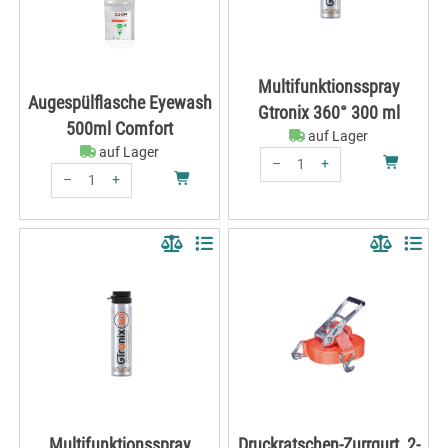
Multifunktionsspray
Augespülflasche Eyewash
Gtronix 360° 300 ml
500ml Comfort
auf Lager
auf Lager
–
+
–
+
Menge: 1
Menge: 1
Multifunktionsspray
Druckratschen-Zurrgurt, 2-