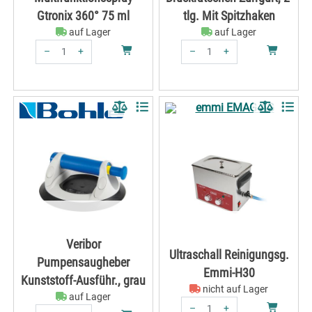
Gtronix 360° 75 ml
tlg. Mit Spitzhaken
auf Lager
auf Lager
–
+
–
+
Menge: 1
Menge: 1
Veribor
Ultraschall Reinigungsg.
Pumpensaugheber
Emmi-H30
Kunststoff-Ausführ., grau
nicht auf Lager
auf Lager
–
+