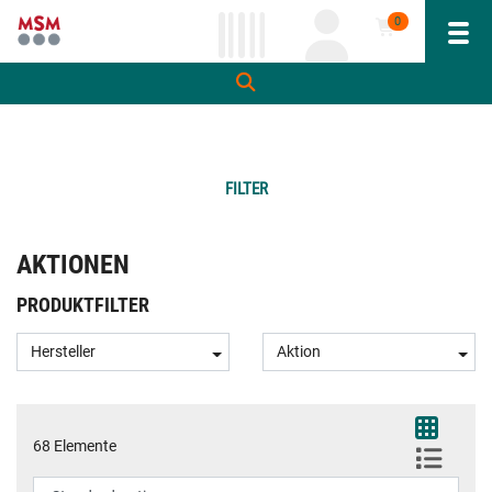
0
Navi
inhalt
ite
gen
FILTER
AKTIONEN
PRODUKTFILTER
Hersteller
Aktion
68 Elemente