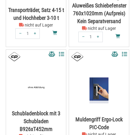
Aluweißes Schiebefenster
Transporträder, Satz 4-15 t
760x1020mm (Aufpreis)
und Hochheber 3-10 t
Kein Separatversand
nicht auf Lager
nicht auf Lager
–
+
–
+
Menge: 1
Menge: 1
Schubladenblock mit 3
Muldengriff Ergo-Lock
Schubladen
PIC-Code
B926xT452mm
nicht auf Lager