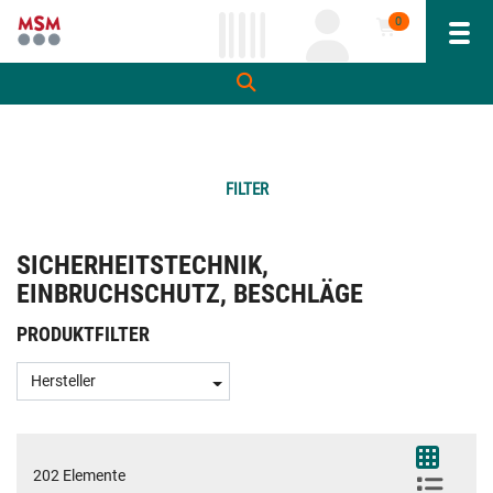
0
Navi
inhalt
ite
gen
FILTER
SICHERHEITSTECHNIK,
EINBRUCHSCHUTZ, BESCHLÄGE
PRODUKTFILTER
Hersteller
202 Elemente