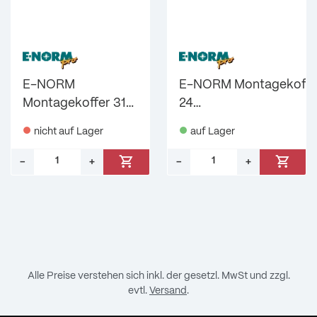
E-NORM
E-NORM Montagekoffe
Montagekoffer 31
24
DIN 965PH,
Klappsplint,Federsteck
nicht auf Lager
auf Lager
125/934 A2 E-
E-NORMpro
NORMpro
–
+
–
+
Menge: 1
Menge: 1
Alle Preise verstehen sich inkl. der gesetzl. MwSt und zzgl.
evtl.
Versand
.