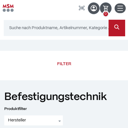
Navi
inhalt
0
eite
gen
FILTER
Befestigungstechnik
Produktfilter
Hersteller