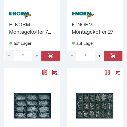
E-NORM
E-NORM
Montagekoffer 7
Montagekoffer 27
DIN 7981 A2 PH E-
DIN 7504 verzinkt
auf Lager
auf Lager
NORMpro
PH E-NORMpro
–
+
–
+
Menge: 1
Menge: 1