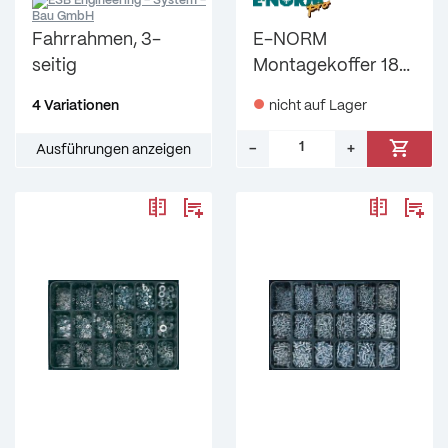
Fahrrahmen, 3-
E-NORM
seitig
Montagekoffer 18
DIN 472
4 Variationen
nicht auf Lager
geschwärzt E-
NORMpro
–
+
Ausführungen anzeigen
Menge: 1