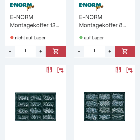
E-NORM
E-NORM
Montagekoffer 13
Montagekoffer 8
DIN 934/125/127
DIN 7981 verzinkt
nicht auf Lager
auf Lager
verzinkt E-
PH E-NORMpro
NORMpro
–
+
–
+
Menge: 1
Menge: 1