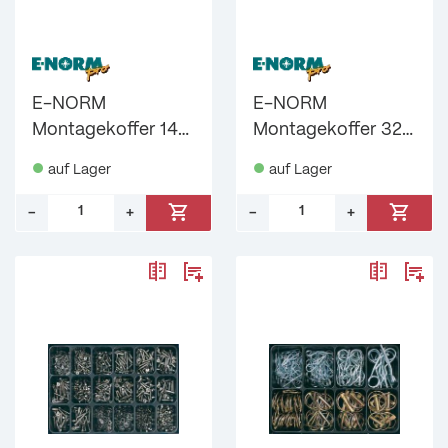
E-NORM
E-NORM
Montagekoffer 14
Montagekoffer 32
DIN 94 verzinkt E-
DIN 966PH,
auf Lager
auf Lager
NORMpro
125/934 A2 E-
NORMpro
–
+
–
+
Menge: 1
Menge: 1