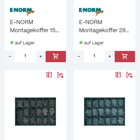
E-NORM
E-NORM
Montagekoffer 15
Montagekoffer 29
Schmiernippel
DIN 912 8.8 verzinkt
auf Lager
auf Lager
verzinkt E-
E-NORMpro
NORMpro
–
+
–
+
Menge: 1
Menge: 1